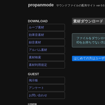
propanmode
サウンドファイルの配布サイト
ver 0.0
DOWNLOAD
素材ダウンロード
ループ素材
効果音素材
ファイルをダウンロ
録音素材
IDをお持ちでない
アルバム素材
素材検索
はじめての方はユーザ
素材利用規定
GUEST
掲示板
アンケート
お問い合わせ
USER