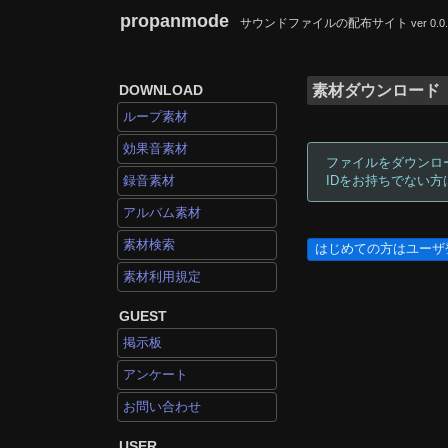
propanmode
サウンドファイルの配布サイト
ver 0.0
DOWNLOAD
素材ダウンロード
ループ素材
効果音素材
ファイルをダウンロ
録音素材
IDをお持ちでない
アルバム素材
素材検索
はじめての方はユーザ
素材利用規定
GUEST
掲示板
アンケート
お問い合わせ
USER