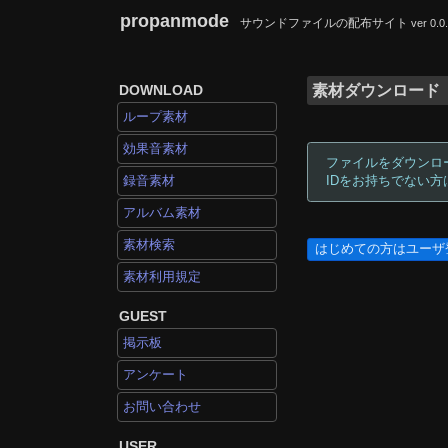
propanmode
サウンドファイルの配布サイト
ver 0.0
DOWNLOAD
素材ダウンロード
ループ素材
効果音素材
ファイルをダウンロ
録音素材
IDをお持ちでない
アルバム素材
素材検索
はじめての方はユーザ
素材利用規定
GUEST
掲示板
アンケート
お問い合わせ
USER