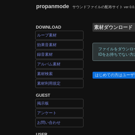
propanmode
サウンドファイルの配布サイト
ver 0.0
DOWNLOAD
素材ダウンロード
ループ素材
効果音素材
ファイルをダウンロ
録音素材
IDをお持ちでない
アルバム素材
素材検索
はじめての方はユーザ
素材利用規定
GUEST
掲示板
アンケート
お問い合わせ
USER