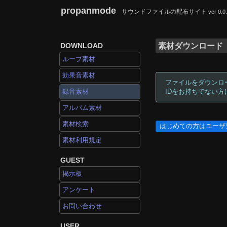
propanmode
サウンドファイルの配布サイト
ver 0.0
DOWNLOAD
素材ダウンロード
ループ素材
効果音素材
ファイルをダウンロ
録音素材
IDをお持ちでない
アルバム素材
素材検索
はじめての方はユーザ
素材利用規定
GUEST
掲示板
アンケート
お問い合わせ
USER