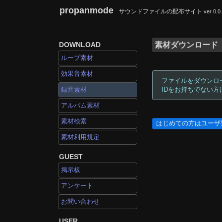
propanmode
サウンドファイルの配布サイト
ver 0.0
DOWNLOAD
素材ダウンロード
ループ素材
効果音素材
ファイルをダウンロ
録音素材
IDをお持ちでない
アルバム素材
素材検索
はじめての方はユーザ
素材利用規定
GUEST
掲示板
アンケート
お問い合わせ
USER