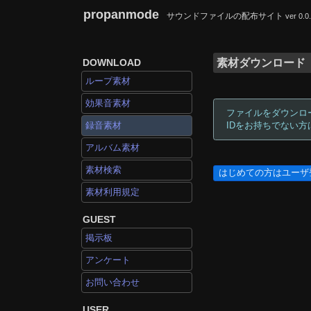
propanmode
サウンドファイルの配布サイト
ver 0.0
DOWNLOAD
素材ダウンロード
ループ素材
効果音素材
ファイルをダウンロ
録音素材
IDをお持ちでない
アルバム素材
素材検索
はじめての方はユーザ
素材利用規定
GUEST
掲示板
アンケート
お問い合わせ
USER