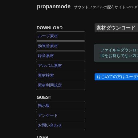
propanmode
サウンドファイルの配布サイト
ver 0.0
DOWNLOAD
素材ダウンロード
ループ素材
効果音素材
ファイルをダウンロ
録音素材
IDをお持ちでない
アルバム素材
素材検索
はじめての方はユーザ
素材利用規定
GUEST
掲示板
アンケート
お問い合わせ
USER