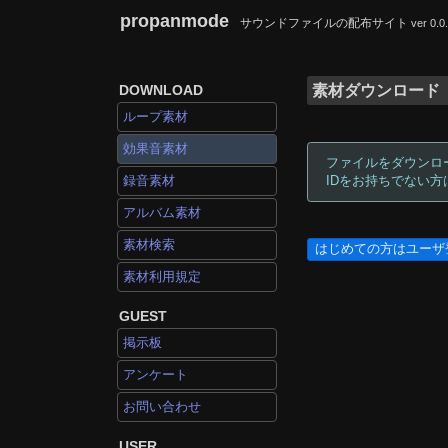
propanmode
サウンドファイルの配布サイト
ver 0.0
DOWNLOAD
素材ダウンロード
ループ素材
効果音素材
ファイルをダウンロ
録音素材
IDをお持ちでない
アルバム素材
素材検索
はじめての方はユーザ
素材利用規定
GUEST
掲示板
アンケート
お問い合わせ
USER