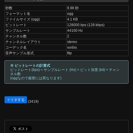
秒数
9.98 秒
フォーマット名
ogg
ファイルサイズ (ogg)
4.1 KB
ビットレート
128000 bps (128 kbps)
サンプルレート
44100 Hz
チャンネル数
2
チャンネルレイアウト
stereo
コーデック名
vorbis
音声サンプル形式
fltp
※ ビットレートの計算式
ビットレート(bps) = サンプルレート (Hz) × ビット深度 (bit) × チャン
ネル数
(oggなので厳密には異なります)
イイネする
(3419)