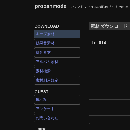
propanmode
サウンドファイルの配布サイト
ver 0.0
DOWNLOAD
素材ダウンロード
ループ素材
fx_014
効果音素材
録音素材
アルバム素材
素材検索
素材利用規定
GUEST
掲示板
アンケート
お問い合わせ
USER