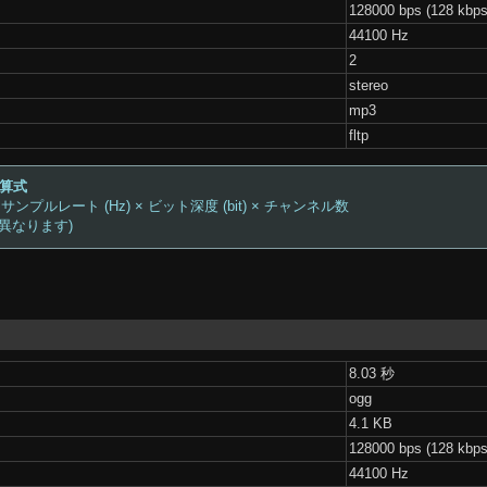
128000 bps (128 kbps
44100 Hz
2
stereo
mp3
fltp
計算式
 サンプルレート (Hz) × ビット深度 (bit) × チャンネル数
は異なります)
8.03 秒
ogg
4.1 KB
128000 bps (128 kbps
44100 Hz