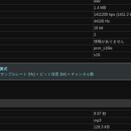
wav
1.4 MB
1411200 bps (1411.2 
44100 Hz
16 bit
2
情報がありません
pcm_s16le
s16
計算式
 サンプルレート (Hz) × ビット深度 (bit) × チャンネル数
8.07 秒
mp3
128.3 KB