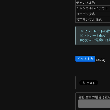
チャンネル数
チャンネルレイアウト
コーデック名
音声サンプル形式
※ ビットレートの
ビットレート(bps) =
(oggなので厳密には
イイネする
(3694)
名前(空白の場合は匿