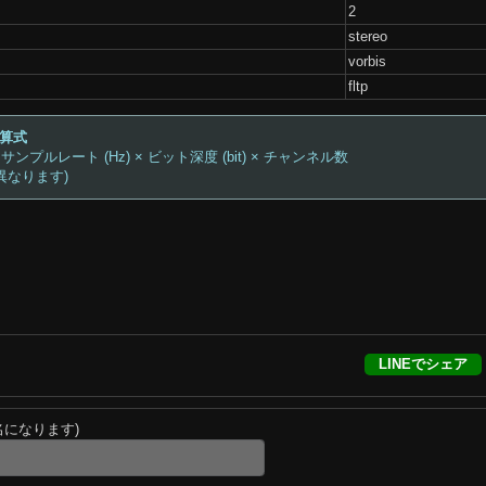
2
stereo
vorbis
fltp
計算式
 サンプルレート (Hz) × ビット深度 (bit) × チャンネル数
異なります)
LINEでシェア
名になります)