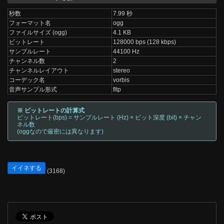
秒数
7.99 秒
フォーマット名
ogg
ファイルサイズ (ogg)
4.1 KB
ビットレート
128000 bps (128 kbps)
サンプルレート
44100 Hz
チャンネル数
2
チャンネルレイアウト
stereo
コーデック名
vorbis
音声サンプル形式
fltp
※ ビットレートの計算式
ビットレート(bps) = サンプルレート (Hz) × ビット深度 (bit) × チャン
ネル数
(oggなので厳密には異なります)
イイネする
(3168)