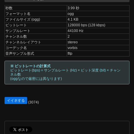
秒数
3.99 秒
フォーマット名
ogg
ファイルサイズ (ogg)
4.1 KB
ビットレート
128000 bps (128 kbps)
サンプルレート
44100 Hz
チャンネル数
2
チャンネルレイアウト
stereo
コーデック名
vorbis
音声サンプル形式
fltp
※ ビットレートの計算式
ビットレート(bps) = サンプルレート (Hz) × ビット深度 (bit) × チャン
ネル数
(oggなので厳密には異なります)
イイネする
(3074)