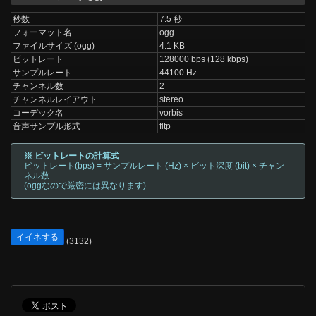
秒数
7.5 秒
フォーマット名
ogg
ファイルサイズ (ogg)
4.1 KB
ビットレート
128000 bps (128 kbps)
サンプルレート
44100 Hz
チャンネル数
2
チャンネルレイアウト
stereo
コーデック名
vorbis
音声サンプル形式
fltp
※ ビットレートの計算式
ビットレート(bps) = サンプルレート (Hz) × ビット深度 (bit) × チャン
ネル数
(oggなので厳密には異なります)
イイネする
(3132)