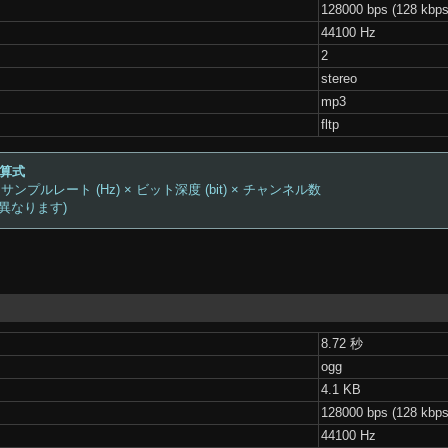
128000 bps (128 kbps
44100 Hz
2
stereo
mp3
fltp
計算式
 サンプルレート (Hz) × ビット深度 (bit) × チャンネル数
は異なります)
8.72 秒
ogg
4.1 KB
128000 bps (128 kbps
44100 Hz