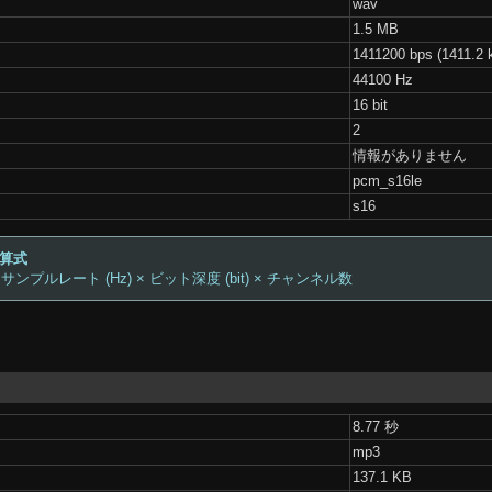
wav
1.5 MB
1411200 bps (1411.2 
44100 Hz
16 bit
2
情報がありません
pcm_s16le
s16
計算式
 サンプルレート (Hz) × ビット深度 (bit) × チャンネル数
8.77 秒
mp3
137.1 KB