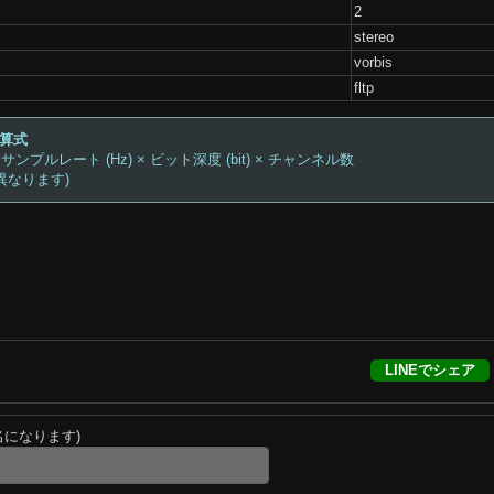
2
stereo
vorbis
fltp
計算式
 サンプルレート (Hz) × ビット深度 (bit) × チャンネル数
異なります)
LINEでシェア
名になります)