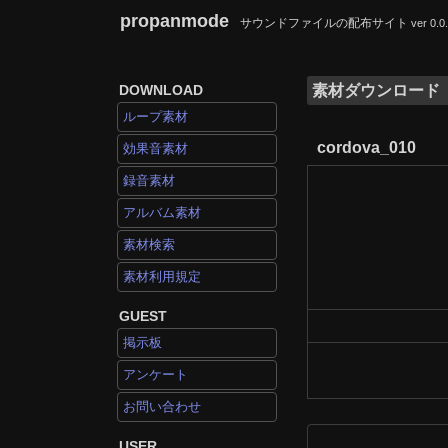
propanmode
サウンドファイルの配布サイト
ver 0.0
DOWNLOAD
素材ダウンロード
ループ素材
cordova_010
効果音素材
録音素材
アルバム素材
素材検索
素材利用規定
GUEST
掲示板
アンケート
お問い合わせ
USER