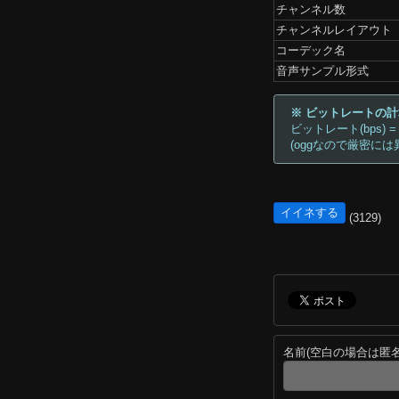
チャンネル数
チャンネルレイアウト
コーデック名
音声サンプル形式
※ ビットレートの
ビットレート(bps) =
(oggなので厳密には
イイネする
(3129)
名前(空白の場合は匿