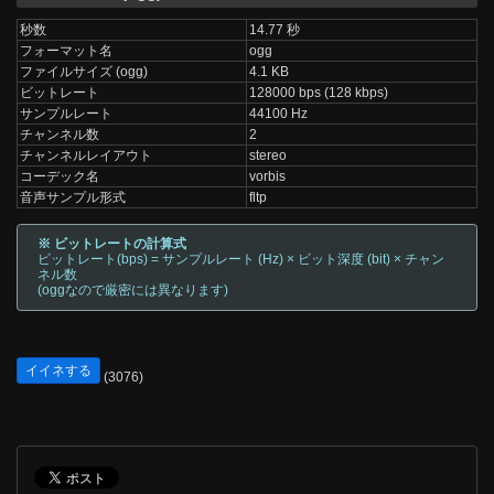
秒数
14.77 秒
フォーマット名
ogg
ファイルサイズ (ogg)
4.1 KB
ビットレート
128000 bps (128 kbps)
サンプルレート
44100 Hz
チャンネル数
2
チャンネルレイアウト
stereo
コーデック名
vorbis
音声サンプル形式
fltp
※ ビットレートの計算式
ビットレート(bps) = サンプルレート (Hz) × ビット深度 (bit) × チャン
ネル数
(oggなので厳密には異なります)
イイネする
(3076)