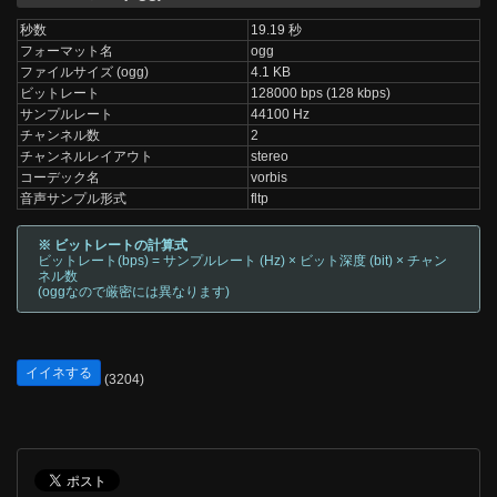
秒数
19.19 秒
フォーマット名
ogg
ファイルサイズ (ogg)
4.1 KB
ビットレート
128000 bps (128 kbps)
サンプルレート
44100 Hz
チャンネル数
2
チャンネルレイアウト
stereo
コーデック名
vorbis
音声サンプル形式
fltp
※ ビットレートの計算式
ビットレート(bps) = サンプルレート (Hz) × ビット深度 (bit) × チャン
ネル数
(oggなので厳密には異なります)
イイネする
(3204)