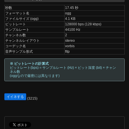
秒数
17.45 秒
フォーマット名
ogg
ファイルサイズ (ogg)
4.1 KB
ビットレート
128000 bps (128 kbps)
サンプルレート
44100 Hz
チャンネル数
2
チャンネルレイアウト
stereo
コーデック名
vorbis
音声サンプル形式
fltp
※ ビットレートの計算式
ビットレート(bps) = サンプルレート (Hz) × ビット深度 (bit) × チャン
ネル数
(oggなので厳密には異なります)
イイネする
(3215)