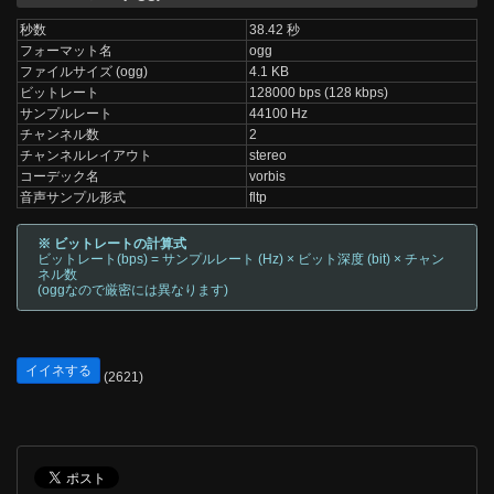
秒数
38.42 秒
フォーマット名
ogg
ファイルサイズ (ogg)
4.1 KB
ビットレート
128000 bps (128 kbps)
サンプルレート
44100 Hz
チャンネル数
2
チャンネルレイアウト
stereo
コーデック名
vorbis
音声サンプル形式
fltp
※ ビットレートの計算式
ビットレート(bps) = サンプルレート (Hz) × ビット深度 (bit) × チャン
ネル数
(oggなので厳密には異なります)
イイネする
(2621)