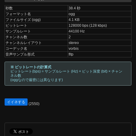
秒数
38.4 秒
フォーマット名
ogg
ファイルサイズ (ogg)
4.1 KB
ビットレート
128000 bps (128 kbps)
サンプルレート
44100 Hz
チャンネル数
2
チャンネルレイアウト
stereo
コーデック名
vorbis
音声サンプル形式
fltp
※ ビットレートの計算式
ビットレート(bps) = サンプルレート (Hz) × ビット深度 (bit) × チャン
ネル数
(oggなので厳密には異なります)
イイネする
(2550)