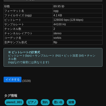
秒数
89.95 秒
フォーマット名
ogg
ファイルサイズ (ogg)
4.1 KB
ビットレート
128000 bps (128 kbps)
サンプルレート
44100 Hz
チャンネル数
2
チャンネルレイアウト
stereo
コーデック名
vorbis
音声サンプル形式
fltp
※ ビットレートの計算式
ビットレート(bps) = サンプルレート (Hz) × ビット深度 (bit) × チャン
ネル数
(oggなので厳密には異なります)
イイネする
(3328)
タグ情報
piano3_001
ピアノ
別れ
思い出
追憶