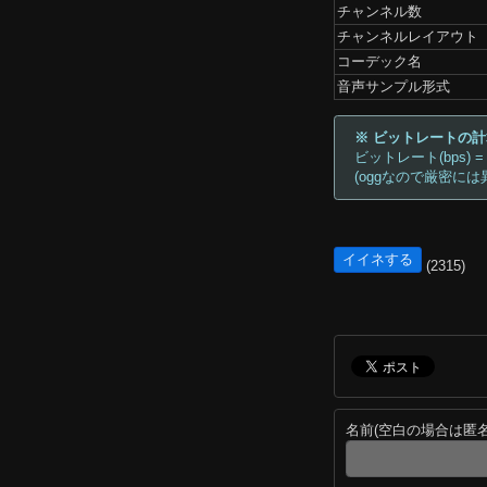
チャンネル数
チャンネルレイアウト
コーデック名
音声サンプル形式
※ ビットレートの
ビットレート(bps) =
(oggなので厳密には
イイネする
(2315)
名前(空白の場合は匿