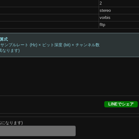
2
stereo
vorbis
fltp
計算式
 サンプルレート (Hz) × ビット深度 (bit) × チャンネル数
異なります)
LINEでシェア
名になります)