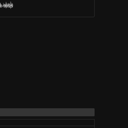
00
/
00:25