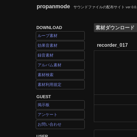
propanmode
サウンドファイルの配布サイト
ver 0.0
DOWNLOAD
素材ダウンロード
ループ素材
recorder_017
効果音素材
録音素材
アルバム素材
素材検索
素材利用規定
GUEST
掲示板
アンケート
お問い合わせ
USER