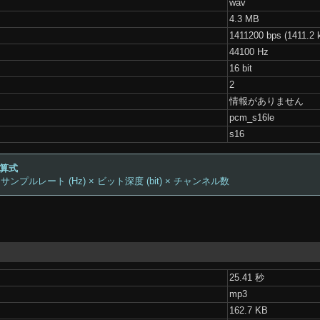
wav
4.3 MB
1411200 bps (1411.2 
44100 Hz
16 bit
2
情報がありません
pcm_s16le
s16
計算式
 サンプルレート (Hz) × ビット深度 (bit) × チャンネル数
25.41 秒
mp3
162.7 KB