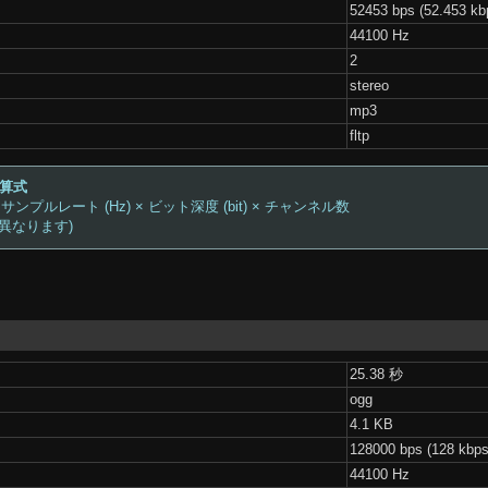
52453 bps (52.453 kb
44100 Hz
2
stereo
mp3
fltp
計算式
 サンプルレート (Hz) × ビット深度 (bit) × チャンネル数
は異なります)
25.38 秒
ogg
4.1 KB
128000 bps (128 kbps
44100 Hz