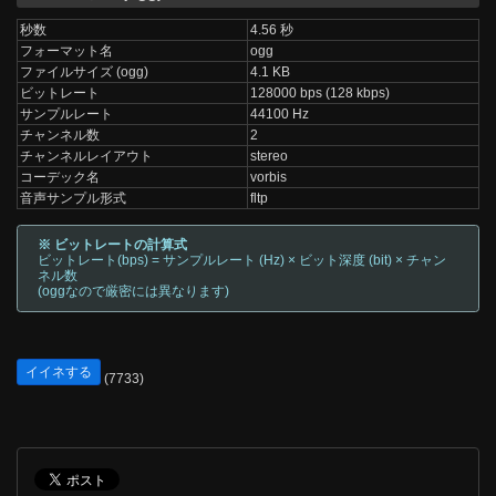
秒数
4.56 秒
フォーマット名
ogg
ファイルサイズ (ogg)
4.1 KB
ビットレート
128000 bps (128 kbps)
サンプルレート
44100 Hz
チャンネル数
2
チャンネルレイアウト
stereo
コーデック名
vorbis
音声サンプル形式
fltp
※ ビットレートの計算式
ビットレート(bps) = サンプルレート (Hz) × ビット深度 (bit) × チャン
ネル数
(oggなので厳密には異なります)
イイネする
(7733)