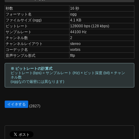
秒数
16 秒
フォーマット名
ogg
ファイルサイズ (ogg)
4.1 KB
ビットレート
128000 bps (128 kbps)
サンプルレート
44100 Hz
チャンネル数
2
チャンネルレイアウト
stereo
コーデック名
vorbis
音声サンプル形式
fltp
※ ビットレートの計算式
ビットレート(bps) = サンプルレート (Hz) × ビット深度 (bit) × チャン
ネル数
(oggなので厳密には異なります)
イイネする
(2827)