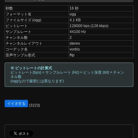
秒数
16 秒
フォーマット名
ogg
ファイルサイズ (ogg)
4.1 KB
ビットレート
128000 bps (128 kbps)
サンプルレート
44100 Hz
チャンネル数
2
チャンネルレイアウト
stereo
コーデック名
vorbis
音声サンプル形式
fltp
※ ビットレートの計算式
ビットレート(bps) = サンプルレート (Hz) × ビット深度 (bit) × チャン
ネル数
(oggなので厳密には異なります)
イイネする
(3223)