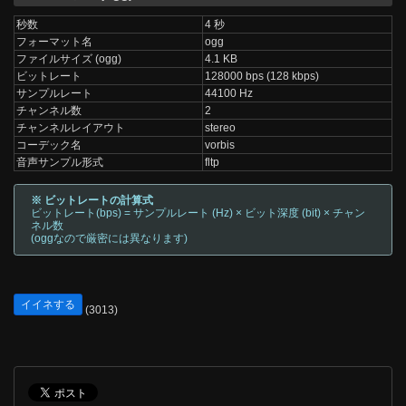
秒数
4 秒
フォーマット名
ogg
ファイルサイズ (ogg)
4.1 KB
ビットレート
128000 bps (128 kbps)
サンプルレート
44100 Hz
チャンネル数
2
チャンネルレイアウト
stereo
コーデック名
vorbis
音声サンプル形式
fltp
※ ビットレートの計算式
ビットレート(bps) = サンプルレート (Hz) × ビット深度 (bit) × チャン
ネル数
(oggなので厳密には異なります)
イイネする
(3013)