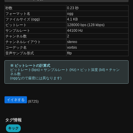
秒数
0.23 秒
フォーマット名
ogg
ファイルサイズ (ogg)
4.1 KB
ビットレート
128000 bps (128 kbps)
サンプルレート
44100 Hz
チャンネル数
2
チャンネルレイアウト
stereo
コーデック名
vorbis
音声サンプル形式
fltp
※ ビットレートの計算式
ビットレート(bps) = サンプルレート (Hz) × ビット深度 (bit) × チャン
ネル数
(oggなので厳密には異なります)
イイネする
(8725)
タグ情報
キック