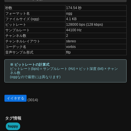
秒数
174.54 秒
フォーマット名
ogg
ファイルサイズ (ogg)
4.1 KB
ビットレート
128000 bps (128 kbps)
サンプルレート
44100 Hz
チャンネル数
2
チャンネルレイアウト
stereo
コーデック名
vorbis
音声サンプル形式
fltp
※ ビットレートの計算式
ビットレート(bps) = サンプルレート (Hz) × ビット深度 (bit) × チャン
ネル数
(oggなので厳密には異なります)
イイネする
(3014)
タグ情報
happy