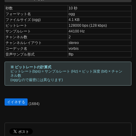
秒数
10 秒
フォーマット名
ogg
ファイルサイズ (ogg)
4.1 KB
ビットレート
128000 bps (128 kbps)
サンプルレート
44100 Hz
チャンネル数
2
チャンネルレイアウト
stereo
コーデック名
vorbis
音声サンプル形式
fltp
※ ビットレートの計算式
ビットレート(bps) = サンプルレート (Hz) × ビット深度 (bit) × チャン
ネル数
(oggなので厳密には異なります)
イイネする
(1684)