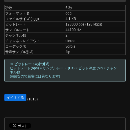
秒数
6 秒
フォーマット名
ogg
ファイルサイズ (ogg)
4.1 KB
ビットレート
128000 bps (128 kbps)
サンプルレート
44100 Hz
チャンネル数
2
チャンネルレイアウト
stereo
コーデック名
vorbis
音声サンプル形式
fltp
※ ビットレートの計算式
ビットレート(bps) = サンプルレート (Hz) × ビット深度 (bit) × チャン
ネル数
(oggなので厳密には異なります)
イイネする
(1813)