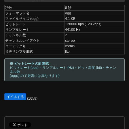
秒数
8 秒
フォーマット名
ogg
ファイルサイズ (ogg)
4.1 KB
ビットレート
128000 bps (128 kbps)
サンプルレート
44100 Hz
チャンネル数
2
チャンネルレイアウト
stereo
コーデック名
vorbis
音声サンプル形式
fltp
※ ビットレートの計算式
ビットレート(bps) = サンプルレート (Hz) × ビット深度 (bit) × チャン
ネル数
(oggなので厳密には異なります)
イイネする
(1658)