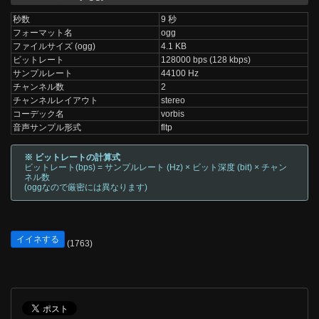
秒数
9 秒
フォーマット名
ogg
ファイルサイズ (ogg)
4.1 KB
ビットレート
128000 bps (128 kbps)
サンプルレート
44100 Hz
チャンネル数
2
チャンネルレイアウト
stereo
コーデック名
vorbis
音声サンプル形式
fltp
※ ビットレートの計算式
ビットレート(bps) = サンプルレート (Hz) × ビット深度 (bit) × チャン
ネル数
(oggなので厳密には異なります)
イイネする
(1763)