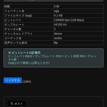
秒数
3 秒
フォーマット名
ogg
ファイルサイズ (ogg)
4.1 KB
ビットレート
128000 bps (128 kbps)
サンプルレート
44100 Hz
チャンネル数
2
チャンネルレイアウト
stereo
コーデック名
vorbis
音声サンプル形式
fltp
※ ビットレートの計算式
ビットレート(bps) = サンプルレート (Hz) × ビット深度 (bit) × チャン
ネル数
(oggなので厳密には異なります)
イイネする
(1684)