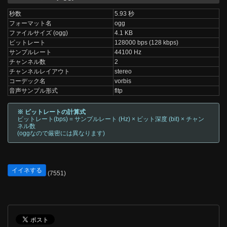
秒数
5.93 秒
フォーマット名
ogg
ファイルサイズ (ogg)
4.1 KB
ビットレート
128000 bps (128 kbps)
サンプルレート
44100 Hz
チャンネル数
2
チャンネルレイアウト
stereo
コーデック名
vorbis
音声サンプル形式
fltp
※ ビットレートの計算式
ビットレート(bps) = サンプルレート (Hz) × ビット深度 (bit) × チャン
ネル数
(oggなので厳密には異なります)
イイネする
(7551)