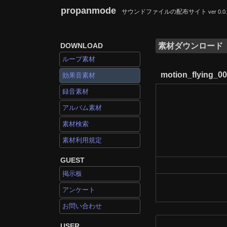
propanmode
サウンドファイルの配布サイト
ver 0.0
DOWNLOAD
素材ダウンロード
ループ素材
motion_flying_0
効果音素材
録音素材
アルバム素材
素材検索
素材利用規定
GUEST
掲示板
アンケート
お問い合わせ
USER