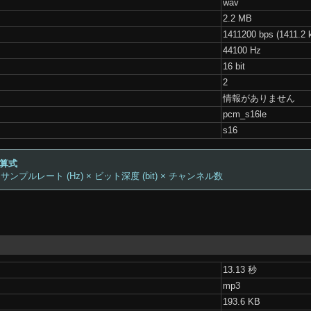
wav
2.2 MB
1411200 bps (1411.2 
44100 Hz
16 bit
2
情報がありません
pcm_s16le
s16
計算式
 サンプルレート (Hz) × ビット深度 (bit) × チャンネル数
13.13 秒
mp3
193.6 KB