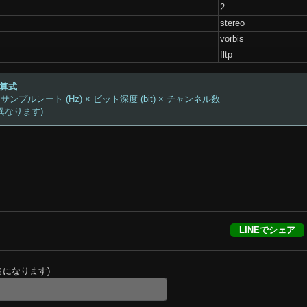
2
stereo
vorbis
fltp
計算式
 サンプルレート (Hz) × ビット深度 (bit) × チャンネル数
異なります)
LINEでシェア
名になります)