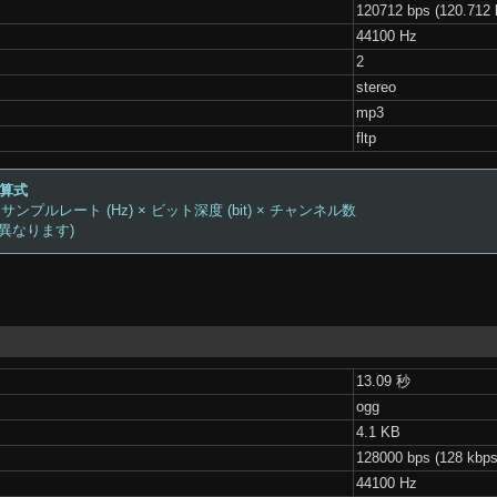
120712 bps (120.712 
44100 Hz
2
stereo
mp3
fltp
計算式
 サンプルレート (Hz) × ビット深度 (bit) × チャンネル数
は異なります)
13.09 秒
ogg
4.1 KB
128000 bps (128 kbps
44100 Hz