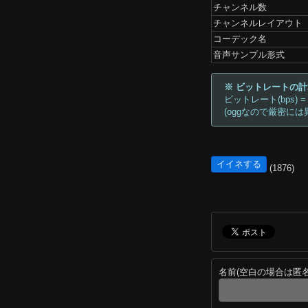
チャンネル数
チャンネルレイアウト
コーデック名
音声サンプル形式
※ ビットレートの
ビットレート(bps) =
(oggなので厳密には
イイネする
(1876)
名前(空白の場合は匿