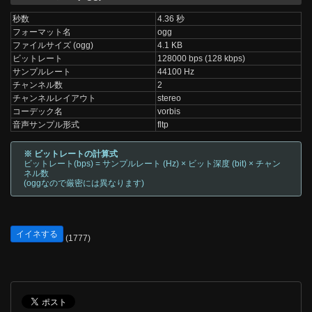
秒数
4.36 秒
フォーマット名
ogg
ファイルサイズ (ogg)
4.1 KB
ビットレート
128000 bps (128 kbps)
サンプルレート
44100 Hz
チャンネル数
2
チャンネルレイアウト
stereo
コーデック名
vorbis
音声サンプル形式
fltp
※ ビットレートの計算式
ビットレート(bps) = サンプルレート (Hz) × ビット深度 (bit) × チャン
ネル数
(oggなので厳密には異なります)
イイネする
(1777)