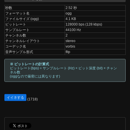
秒数
2.52 秒
フォーマット名
ogg
ファイルサイズ (ogg)
4.1 KB
ビットレート
128000 bps (128 kbps)
サンプルレート
44100 Hz
チャンネル数
2
チャンネルレイアウト
stereo
コーデック名
vorbis
音声サンプル形式
fltp
※ ビットレートの計算式
ビットレート(bps) = サンプルレート (Hz) × ビット深度 (bit) × チャン
ネル数
(oggなので厳密には異なります)
イイネする
(1718)