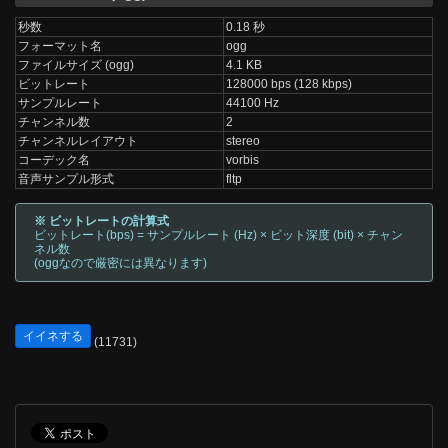
秒数
0.18 秒
フォーマット名
ogg
ファイルサイズ (ogg)
4.1 KB
ビットレート
128000 bps (128 kbps)
サンプルレート
44100 Hz
チャンネル数
2
チャンネルレイアウト
stereo
コーデック名
vorbis
音声サンプル形式
fltp
※ ビットレートの計算式
ビットレート(bps) = サンプルレート (Hz) × ビット深度 (bit) × チャン
ネル数
(oggなので厳密には異なります)
イイネする
(11731)