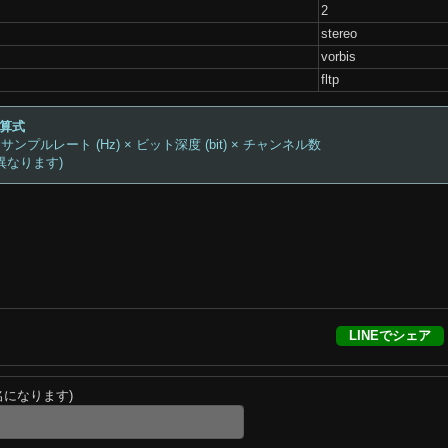
2
stereo
vorbis
fltp
計算式
 サンプルレート (Hz) × ビット深度 (bit) × チャンネル数
異なります)
LINEでシェア
名になります)