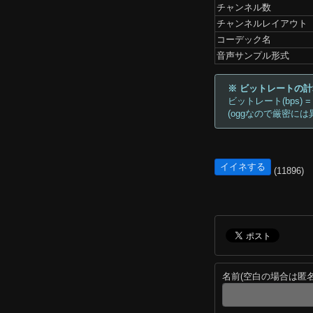
チャンネル数
チャンネルレイアウト
コーデック名
音声サンプル形式
※ ビットレートの
ビットレート(bps) =
(oggなので厳密には
イイネする
(11896)
名前(空白の場合は匿