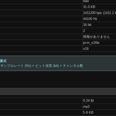
wav
31.0 KB
1411200 bps (1411.2 
44100 Hz
16 bit
2
情報がありません
pcm_s16le
s16
計算式
 サンプルレート (Hz) × ビット深度 (bit) × チャンネル数
0.24 秒
mp3
5.8 KB