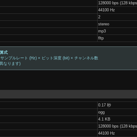
128000 bps (128 kbps
44100 Hz
2
stereo
mp3
fltp
計算式
 サンプルレート (Hz) × ビット深度 (bit) × チャンネル数
は異なります)
0.17 秒
ogg
4.1 KB
128000 bps (128 kbps
44100 Hz