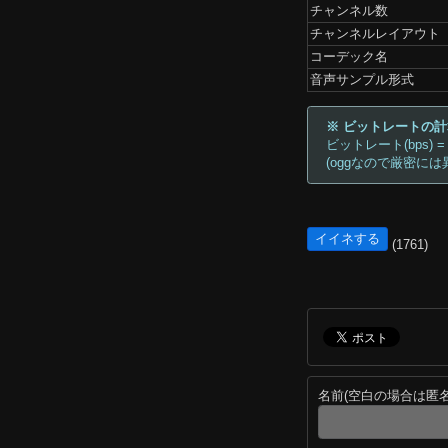
チャンネル数
チャンネルレイアウト
コーデック名
音声サンプル形式
※ ビットレートの
ビットレート(bps) =
(oggなので厳密には
イイネする
(1761)
名前(空白の場合は匿