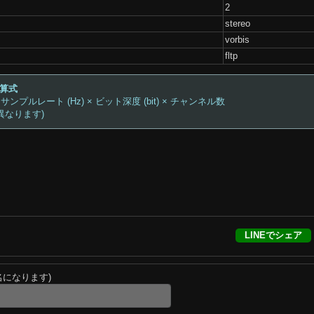
2
stereo
vorbis
fltp
計算式
 サンプルレート (Hz) × ビット深度 (bit) × チャンネル数
異なります)
LINEでシェア
名になります)