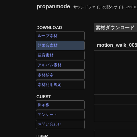
propanmode
サウンドファイルの配布サイト
ver 0.0
DOWNLOAD
素材ダウンロード
ループ素材
motion_walk_00
効果音素材
録音素材
アルバム素材
素材検索
素材利用規定
GUEST
掲示板
アンケート
お問い合わせ
USER