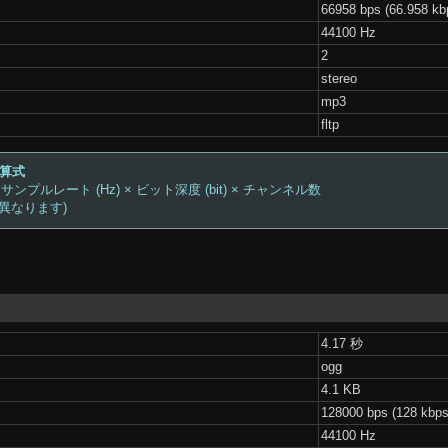
66958 bps (66.958 kb
44100 Hz
2
stereo
mp3
fltp
計算式
 サンプルレート (Hz) × ビット深度 (bit) × チャンネル数
は異なります)
4.17 秒
ogg
4.1 KB
128000 bps (128 kbps
44100 Hz