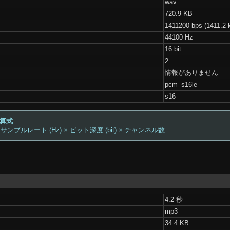
wav
720.9 KB
1411200 bps (1411.2 
44100 Hz
16 bit
2
情報がありません
pcm_s16le
s16
計算式
 サンプルレート (Hz) × ビット深度 (bit) × チャンネル数
4.2 秒
mp3
34.4 KB