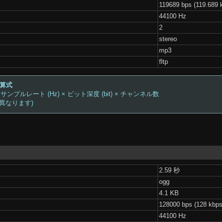
119689 bps (119.689 
44100 Hz
2
stereo
mp3
fltp
計算式
 サンプルレート (Hz) × ビット深度 (bit) × チャンネル数
は異なります)
2.59 秒
ogg
4.1 KB
128000 bps (128 kbps
44100 Hz