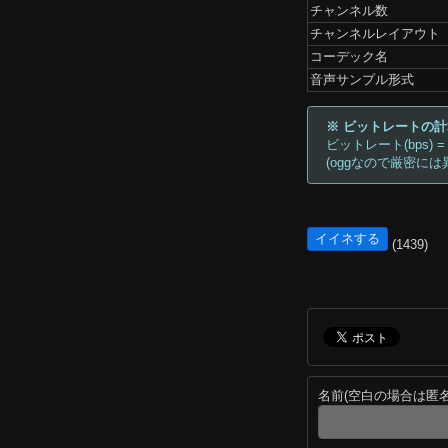
チャンネル数
チャンネルレイアウト
コーデック名
音声サンプル形式
※ ビットレートの
ビットレート(bps) =
(oggなので厳密には
イイネする
(1439)
名前(空白の場合は匿