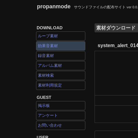
propanmode
サウンドファイルの配布サイト
ver 0.0
DOWNLOAD
素材ダウンロード
ループ素材
system_alert_01
効果音素材
録音素材
アルバム素材
素材検索
素材利用規定
GUEST
掲示板
アンケート
お問い合わせ
USER