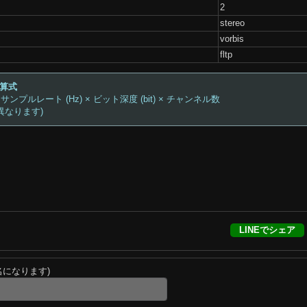
2
stereo
vorbis
fltp
計算式
 サンプルレート (Hz) × ビット深度 (bit) × チャンネル数
異なります)
LINEでシェア
名になります)