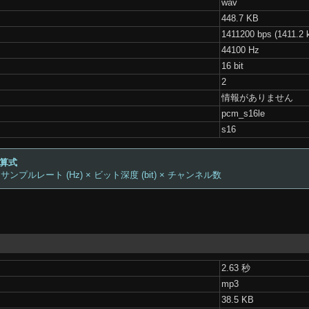
wav
448.7 KB
1411200 bps (1411.2 
44100 Hz
16 bit
2
情報がありません
pcm_s16le
s16
計算式
 サンプルレート (Hz) × ビット深度 (bit) × チャンネル数
2.63 秒
mp3
38.5 KB