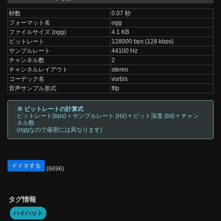
秒数
0.07 秒
フォーマット名
ogg
ファイルサイズ (ogg)
4.1 KB
ビットレート
128000 bps (128 kbps)
サンプルレート
44100 Hz
チャンネル数
2
チャンネルレイアウト
stereo
コーデック名
vorbis
音声サンプル形式
fltp
※ ビットレートの計算式
ビットレート(bps) = サンプルレート (Hz) × ビット深度 (bit) × チャン
ネル数
(oggなので厳密には異なります)
イイネする
(6696)
タグ情報
ハイハット