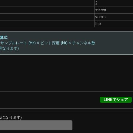
2
stereo
vorbis
fltp
計算式
 サンプルレート (Hz) × ビット深度 (bit) × チャンネル数
異なります)
LINEでシェア
名になります)