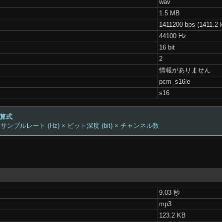
wav
1.5 MB
1411200 bps (1411.2 
44100 Hz
16 bit
2
情報がありません
pcm_s16le
s16
計算式
 サンプルレート (Hz) × ビット深度 (bit) × チャンネル数
9.03 秒
mp3
123.2 KB