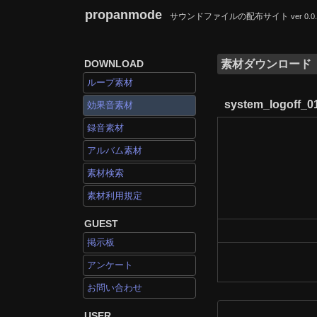
propanmode
サウンドファイルの配布サイト
ver 0.0
DOWNLOAD
素材ダウンロード
ループ素材
system_logoff_0
効果音素材
録音素材
アルバム素材
素材検索
素材利用規定
GUEST
掲示板
アンケート
お問い合わせ
USER