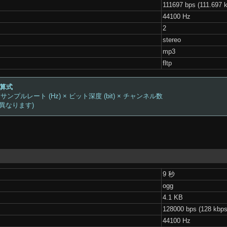
111697 bps (111.697 
44100 Hz
2
stereo
mp3
fltp
計算式
 サンプルレート (Hz) × ビット深度 (bit) × チャンネル数
は異なります)
9 秒
ogg
4.1 KB
128000 bps (128 kbps
44100 Hz