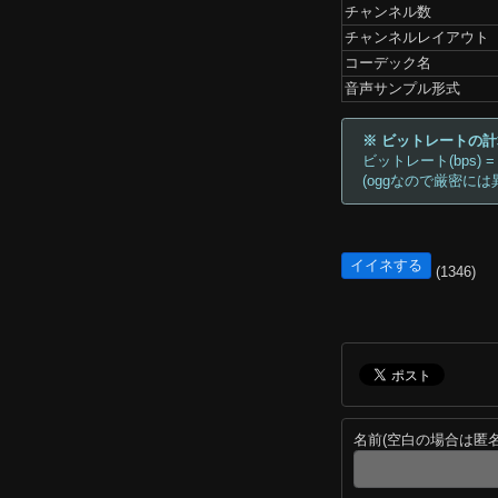
チャンネル数
チャンネルレイアウト
コーデック名
音声サンプル形式
※ ビットレートの
ビットレート(bps) =
(oggなので厳密には
イイネする
(1346)
名前(空白の場合は匿