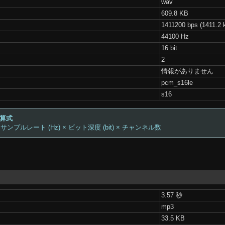
wav
609.8 KB
1411200 bps (1411.2 
44100 Hz
16 bit
2
情報がありません
pcm_s16le
s16
計算式
 サンプルレート (Hz) × ビット深度 (bit) × チャンネル数
3.57 秒
mp3
33.5 KB