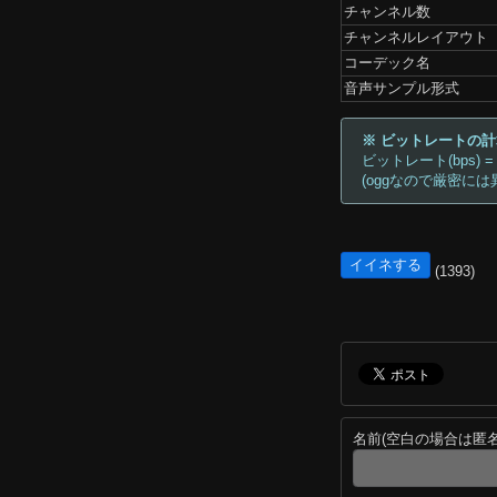
チャンネル数
チャンネルレイアウト
コーデック名
音声サンプル形式
※ ビットレートの
ビットレート(bps) =
(oggなので厳密には
イイネする
(1393)
名前(空白の場合は匿