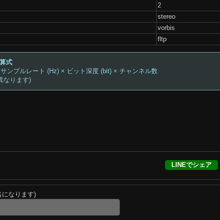
2
stereo
vorbis
fltp
計算式
 サンプルレート (Hz) × ビット深度 (bit) × チャンネル数
異なります)
LINEでシェア
名になります)