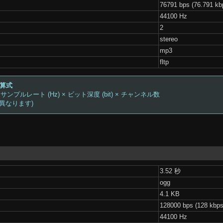
76791 bps (76.791 kb
44100 Hz
2
stereo
mp3
fltp
計算式
 サンプルレート (Hz) × ビット深度 (bit) × チャンネル数
は異なります)
3.52 秒
ogg
4.1 KB
128000 bps (128 kbps
44100 Hz