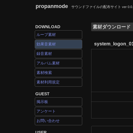
propanmode
サウンドファイルの配布サイト
ver 0.0
DOWNLOAD
素材ダウンロード
ループ素材
system_logon_0
効果音素材
録音素材
アルバム素材
素材検索
素材利用規定
GUEST
掲示板
アンケート
お問い合わせ
USER