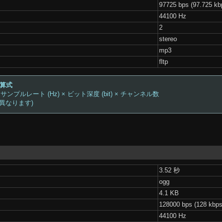
97725 bps (97.725 kb
44100 Hz
2
stereo
mp3
fltp
計算式
 サンプルレート (Hz) × ビット深度 (bit) × チャンネル数
は異なります)
3.52 秒
ogg
4.1 KB
128000 bps (128 kbps
44100 Hz