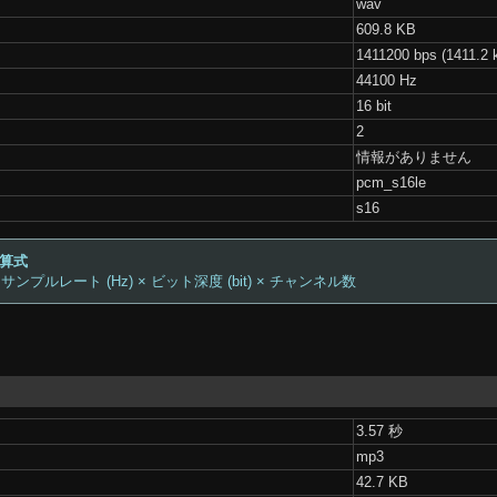
wav
609.8 KB
1411200 bps (1411.2 
44100 Hz
16 bit
2
情報がありません
pcm_s16le
s16
計算式
 サンプルレート (Hz) × ビット深度 (bit) × チャンネル数
3.57 秒
mp3
42.7 KB