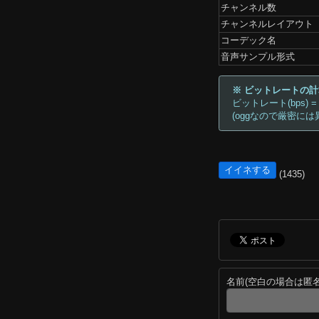
チャンネル数
チャンネルレイアウト
コーデック名
音声サンプル形式
※ ビットレートの
ビットレート(bps) =
(oggなので厳密には
イイネする
(1435)
名前(空白の場合は匿