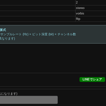
2
stereo
vorbis
fltp
計算式
 サンプルレート (Hz) × ビット深度 (bit) × チャンネル数
異なります)
LINEでシェア
名になります)