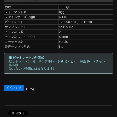
秒数
1.92 秒
フォーマット名
ogg
ファイルサイズ (ogg)
4.1 KB
ビットレート
128000 bps (128 kbps)
サンプルレート
44100 Hz
チャンネル数
2
チャンネルレイアウト
stereo
コーデック名
vorbis
音声サンプル形式
fltp
※ ビットレートの計算式
ビットレート(bps) = サンプルレート (Hz) × ビット深度 (bit) × チャン
ネル数
(oggなので厳密には異なります)
イイネする
(1575)