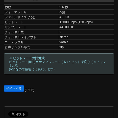
秒数
9.6 秒
フォーマット名
ogg
ファイルサイズ (ogg)
4.1 KB
ビットレート
128000 bps (128 kbps)
サンプルレート
44100 Hz
チャンネル数
2
チャンネルレイアウト
stereo
コーデック名
vorbis
音声サンプル形式
fltp
※ ビットレートの計算式
ビットレート(bps) = サンプルレート (Hz) × ビット深度 (bit) × チャン
ネル数
(oggなので厳密には異なります)
イイネする
(1606)