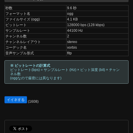
秒数
9.6 秒
フォーマット名
ogg
ファイルサイズ (ogg)
4.1 KB
ビットレート
128000 bps (128 kbps)
サンプルレート
44100 Hz
チャンネル数
2
チャンネルレイアウト
stereo
コーデック名
vorbis
音声サンプル形式
fltp
※ ビットレートの計算式
ビットレート(bps) = サンプルレート (Hz) × ビット深度 (bit) × チャン
ネル数
(oggなので厳密には異なります)
イイネする
(1608)