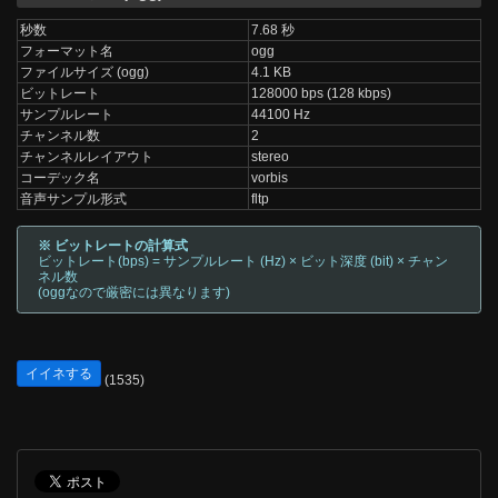
秒数
7.68 秒
フォーマット名
ogg
ファイルサイズ (ogg)
4.1 KB
ビットレート
128000 bps (128 kbps)
サンプルレート
44100 Hz
チャンネル数
2
チャンネルレイアウト
stereo
コーデック名
vorbis
音声サンプル形式
fltp
※ ビットレートの計算式
ビットレート(bps) = サンプルレート (Hz) × ビット深度 (bit) × チャン
ネル数
(oggなので厳密には異なります)
イイネする
(1535)