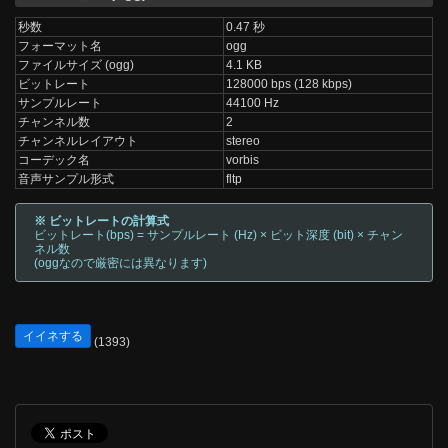
秒数
0.47 秒
フォーマット名
ogg
ファイルサイズ (ogg)
4.1 KB
ビットレート
128000 bps (128 kbps)
サンプルレート
44100 Hz
チャンネル数
2
チャンネルレイアウト
stereo
コーデック名
vorbis
音声サンプル形式
fltp
※ ビットレートの計算式
ビットレート(bps) = サンプルレート (Hz) × ビット深度 (bit) × チャン
ネル数
(oggなので厳密には異なります)
イイネする
(1393)